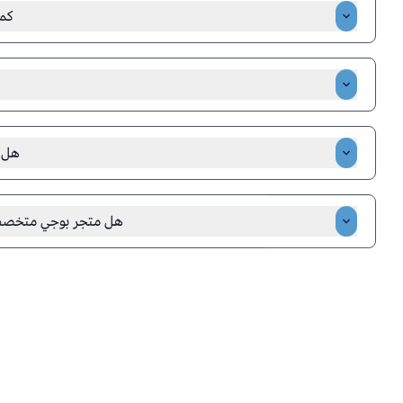
كم
نعمل على تجهيز طلبك وشحنه في نفس اليوم، ما لم يكن وقت الطلب في نه
كبيرة. تتراوح مدة التوصيل من يومين إلى أربعة أيام بدءًا من تاريخ تسليم الطلب لشركة الشحن.
هل ف
نعم متجر بوجي لقطع الغيار يوفر الشحن لجميع مناطق المملكة وين 
محافظة كذلك نوفر الشحن عبر سمسا وارامكس ودي اتش ال ومخرجين محللي
هل متجر بوجي متخصص 
نعم، متجر بوجي متخصص في توفير قطع غيار سيارات هوندا ومازدا فق
وبديلة عالية الجودة تناسب جميع موديلات هوندا ومازدا، 
كذلك عما قريب سنهتم لي هيونداي وتويوتا وشانجان وهافال ونيسان
وس