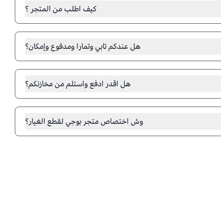
كيف اطلب من المتجر ؟
رقمك في متجر بوجي لقطع غيار هوندا... ثم اختر قطع هوندا واتمم عملية
الدفع بطرق مختلفة
هل عندكم تابي وتمارا ومدفوع وإمكان؟
متجر بوجي يوفر لكم .. تابي وتمارا ومدفوع ومس بي وإمكان وخيارات اخرى
هل اقدر ادفع واستلم من مخازنكم؟
نعم تقدر تدفع عبر المتجر وتستلم طلبيتك من مستودعاتنا في حائل فقط
وش اختصاص متجر بوجي لقطع الغيار؟
وفير قطع غيار سيارات هوندا ومازدا بجودة عالية وأسعار تنافسية. سواء
أو بديل للأصلي بكل موثوقية عالية جداً، نحن نوفر كل ما تحتاجه لصيانة
سيارتك بكفاءة واحترافي