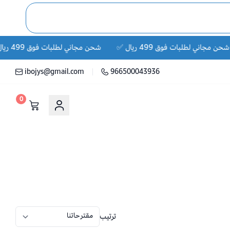
 مجاني لطلبات فوق 499 ريال ✅
شحن مجاني لطلبات فوق 499 ريال ✅
ibojys@gmail.com
966500043936
0
ترتيب