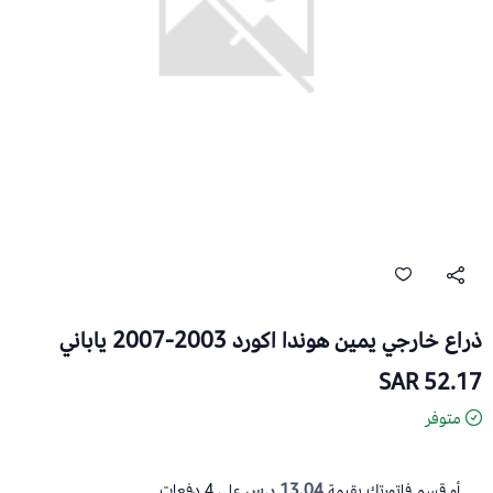
اع خارجي يمين هوندا اكورد 2003-2007 ياباني
52.17 S
متوفر
13.04 ر.س
أو قسم فاتورتك بقيمة
على
4
دفعات